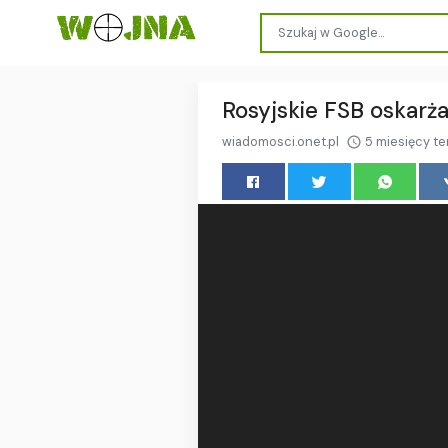
Rosyjskie FSB oskarża
wiadomosci.onet.pl
5 miesięcy t