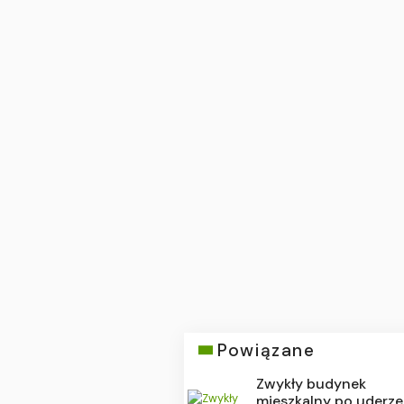
Powiązane
Zwykły budynek
mieszkalny po uderze