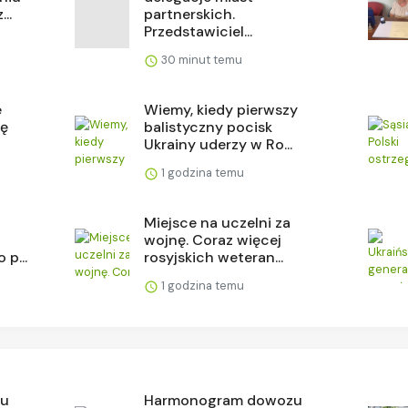
..
partnerskich.
Przedstawiciel...
30 minut temu
e
Wiemy, kiedy pierwszy
cę
balistyczny pocisk
Ukrainy uderzy w Ro...
1 godzina temu
Miejsce na uczelni za
wojnę. Coraz więcej
 p...
rosyjskich weteran...
1 godzina temu
zu
Harmonogram dowozu