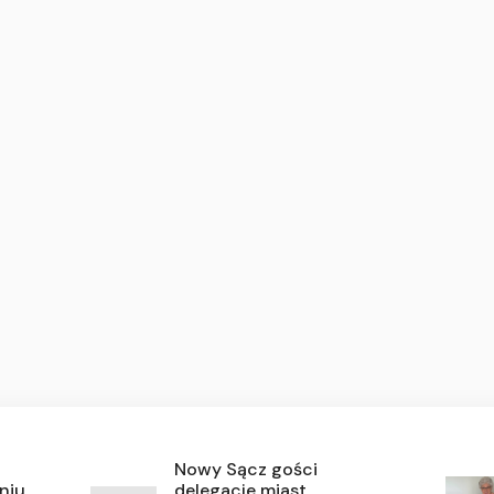
Nowy Sącz gości
niu
delegacje miast