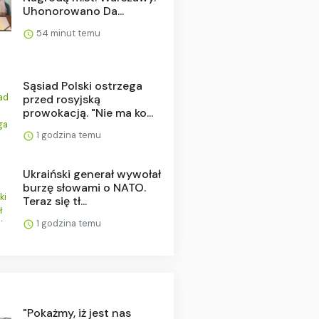
Uhonorowano Da...
54 minut temu
Sąsiad Polski ostrzega
przed rosyjską
prowokacją. "Nie ma ko...
1 godzina temu
Ukraiński generał wywołał
burzę słowami o NATO.
Teraz się tł...
1 godzina temu
"Pokażmy, iż jest nas