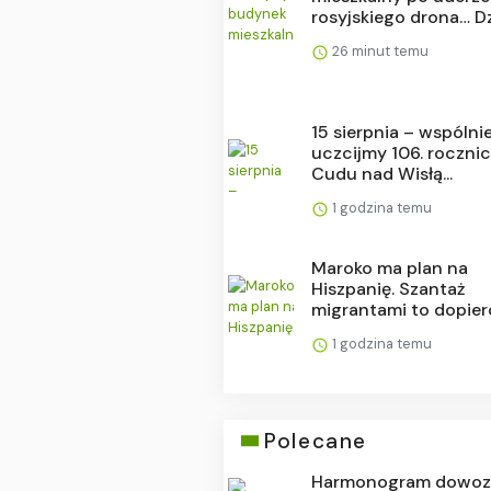
rosyjskiego drona… Dz.
26 minut temu
15 sierpnia – wspólni
uczcijmy 106. roczni
Cudu nad Wisłą...
1 godzina temu
Maroko ma plan na
Hiszpanię. Szantaż
migrantami to dopiero
1 godzina temu
Polecane
Harmonogram dowo