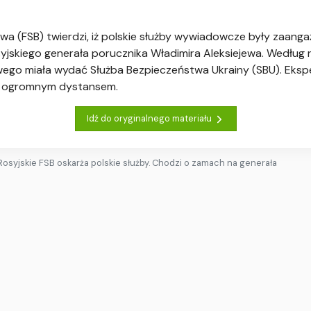
wa (FSB) twierdzi, iż polskie służby wywiadowcze były zaang
yjskiego generała porucznika Władimira Aleksiejewa. Według ros
ego miała wydać Służba Bezpieczeństwa Ukrainy (SBU). Eksper
 z ogromnym dystansem.
Idź do oryginalnego materiału
Rosyjskie FSB oskarża polskie służby. Chodzi o zamach na generała