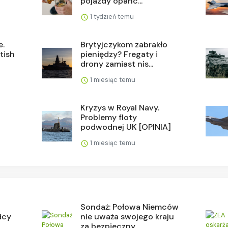
pojazdy opanc...
1 tydzień temu
e.
Brytyjczykom zabrakło
tish
pieniędzy? Fregaty i
drony zamiast nis...
1 miesiąc temu
a
Kryzys w Royal Navy.
Problemy floty
podwodnej UK [OPINIA]
1 miesiąc temu
Sondaż: Połowa Niemców
dcy
nie uważa swojego kraju
.
za bezpieczny...