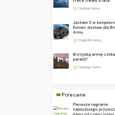
Prace trwały 4 lata
1 tydzień temu
Jackale 3 w kompleci
Koniec dostaw dla Bri
Army
3 tygodni temu
Brytyjską armię czek
paraliż?
1 miesiąc temu
Polecane
Pierwsze nagranie
najwyższego przywó
Iranu od czasu rozpo..