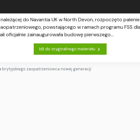
 należącej do Navantia UK w North Devon, rozpoczęto palenie
aopatrzeniowego, powstającego w ramach programu FSS dla b
tali oficjalnie zainaugurowała budowę pierwszego...
Idź do oryginalnego materiału
 brytyjskiego zaopatrzeniowca nowej generacji