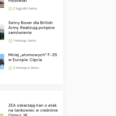
myśliwski
2 tygodni temu
Setny Boxer dla British
Army. Realizują potężne
zamówienie
1 miesiąc temu
Mniej „atomowych” F-35
w Europie. Cięcia
2 miesięcy temu
ZEA oskarżają Iran o atak
na tankowiec w cieśninie
Ormuz. W ...