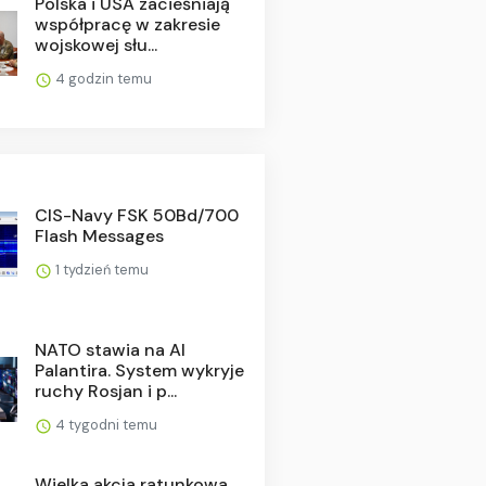
Polska i USA zacieśniają
współpracę w zakresie
wojskowej słu...
4 godzin temu
CIS-Navy FSK 50Bd/700
Flash Messages
1 tydzień temu
NATO stawia na AI
Palantira. System wykryje
ruchy Rosjan i p...
4 tygodni temu
Wielka akcja ratunkowa