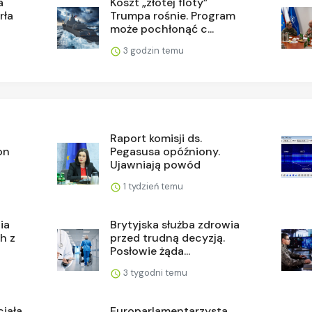
a
Koszt „złotej floty”
rła
Trumpa rośnie. Program
może pochłonąć c...
3 godzin temu
Raport komisji ds.
on
Pegasusa opóźniony.
Ujawniają powód
1 tydzień temu
ia
Brytyjska służba zdrowia
h z
przed trudną decyzją.
Posłowie żąda...
3 tygodni temu
ciała
Europarlamentarzysta