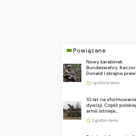
Powiązane
Nowy karabinek
Bundeswehry. Kaczor
Donald i skrajna prawic
1 godzina temu
10 lat na sformowani
dywizji. Część polskie
armii istnieje...
2 godzin temu