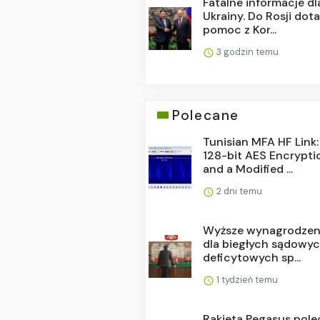
Fatalne informacje dl
Ukrainy. Do Rosji dota
pomoc z Kor...
3 godzin temu
Polecane
Tunisian MFA HF Link:
128-bit AES Encrypti
and a Modified ...
2 dni temu
Wyższe wynagrodzen
dla biegłych sądowyc
deficytowych sp...
1 tydzień temu
Rakieta Pegasus pole