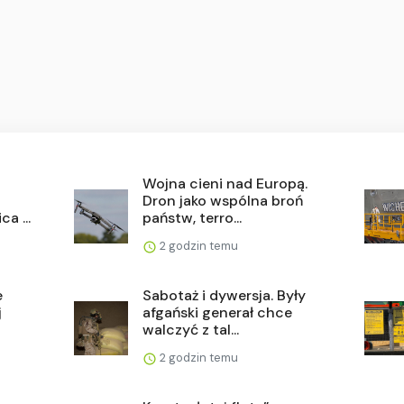
Wojna cieni nad Europą.
Dron jako wspólna broń
a ...
państw, terro...
2 godzin temu
e
Sabotaż i dywersja. Były
j
afgański generał chce
walczyć z tal...
2 godzin temu