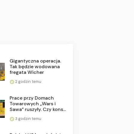
Gigantyczna operacja.
Tak będzie wodowana
fregata Wicher
2 godzin temu
Prace przy Domach
Towarowych „Wars i
Sawa” ruszyły. Czy kons...
3 godzin temu