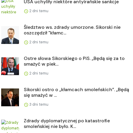
USA uchyliły niektóre antyirańskie sankcje
2 dni temu
Śledztwo ws. zdrady umorzone. Sikorski nie
oszczędził "kłamc...
2 dni temu
Ostre słowa Sikorskiego o PiS. „Będą się za to
smażyć w piek...
2 dni temu
Sikorski ostro o „kłamcach smoleńskich”. „Będą
się smażyć w ...
3 dni temu
Zdrady dyplomatycznej po katastrofie
smoleńskiej nie było. K...