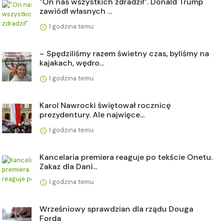
"On nas wszystkich zdradził". Donald Trump
zawiódł własnych ...
1 godzina temu
– Spędziliśmy razem świetny czas, byliśmy na
kajakach, wędro...
1 godzina temu
Karol Nawrocki świętował rocznicę
prezydentury. Ale najwięce...
1 godzina temu
Kancelaria premiera reaguje po tekście Onetu.
Zakaz dla Dani...
1 godzina temu
Wrześniowy sprawdzian dla rządu Douga
Forda