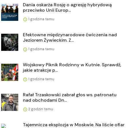
Dania oskarża Rosję o agresję hybrydową
przeciwko Unii Europ...
1 godzina temu
Efektowne międzynarodowe ćwiczenia nad
Jeziorem Żywieckim. Z...
1 godzina temu
Wojskowy Piknik Rodzinny w Kutnie. Sprawdź,
jakie atrakcje p...
1 godzina temu
Rafał Trzaskowski zabrał głos ws. patronatu
nad obchodami Dn...
2 godzin temu
Tajemnicza eksplozja w Moskwie. Na liście ofiar