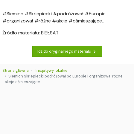
#Siemion #Skriepiecki #podróżował #Europie
#organizował #różne #akcje #ośmieszające..
Żródło materiału: BIEŁSAT
Idź do oryginalnego materiału
Strona główna
Inicjatywy lokalne
Siemion Skriepiecki podróżował po Europie i organizował różne
akcje ośmieszające…