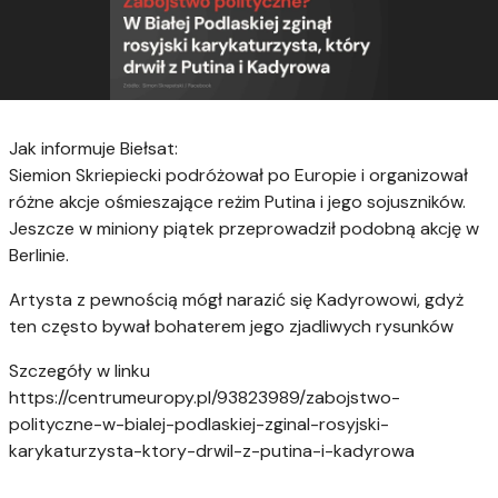
Jak informuje Biełsat:
Siemion Skriepiecki podróżował po Europie i organizował
różne akcje ośmieszające reżim Putina i jego sojuszników.
Jeszcze w miniony piątek przeprowadził podobną akcję w
Berlinie.
Artysta z pewnością mógł narazić się Kadyrowowi, gdyż
ten często bywał bohaterem jego zjadliwych rysunków
Szczegóły w linku
https://centrumeuropy.pl/93823989/zabojstwo-
polityczne-w-bialej-podlaskiej-zginal-rosyjski-
karykaturzysta-ktory-drwil-z-putina-i-kadyrowa