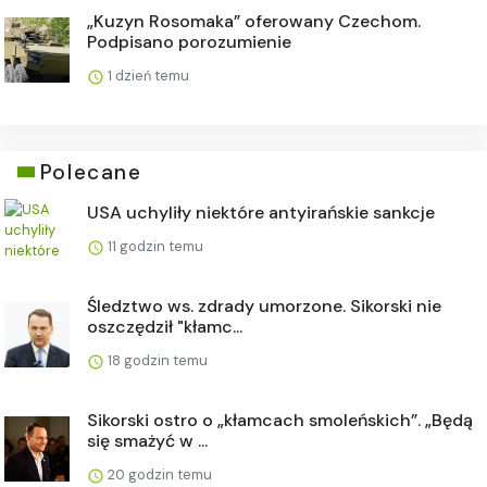
„Kuzyn Rosomaka” oferowany Czechom.
Podpisano porozumienie
1 dzień temu
Polecane
USA uchyliły niektóre antyirańskie sankcje
11 godzin temu
Śledztwo ws. zdrady umorzone. Sikorski nie
oszczędził "kłamc...
18 godzin temu
Sikorski ostro o „kłamcach smoleńskich”. „Będą
się smażyć w ...
20 godzin temu