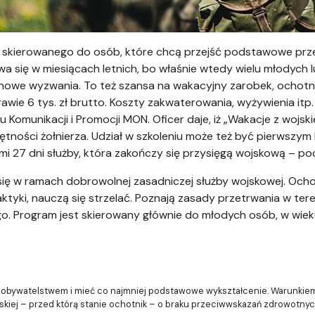
mu skierowanego do osób, które chcą przejść podstawowe prz
a się w miesiącach letnich, bo właśnie wtedy wielu młodych 
nowe wyzwania. To też szansa na wakacyjny zarobek, ochot
ie 6 tys. zł brutto. Koszty zakwaterowania, wyżywienia itp.
Komunikacji i Promocji MON. Oficer daje, iż „Wakacje z wojski
ności żołnierza. Udział w szkoleniu może też być pierwszym 
 27 dni służby, która zakończy się przysięgą wojskową – pod
ię w ramach dobrowolnej zasadniczej służby wojskowej. Ochot
tyki, nauczą się strzelać. Poznają zasady przetrwania w teren
. Program jest skierowany głównie do młodych osób, w wiek
 obywatelstwem i mieć co najmniej podstawowe wykształcenie. Warunkiem 
skiej – przed którą stanie ochotnik – o braku przeciwwskazań zdrowotnych