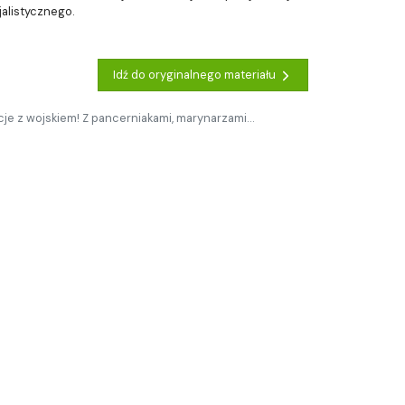
jalistycznego.
Idź do oryginalnego materiału
je z wojskiem! Z pancerniakami, marynarzami…