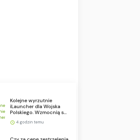
Kolejne wyrzutnie
iLauncher dla Wojska
Polskiego. Wzmocnią s...
4 godzin temu
Czy za cenę zestrzelenia