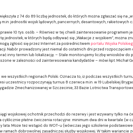
iększyła z 74 do 89 liczbę jednostek, do których można zgłaszać się na
ą m.in. jednostki wojsk lądowych, pancernych, desantowych, rakietowych c
rawie 10 tys. osób. – Również w tej chwili zainteresowanie programem jes
stę jednostek, w których będą odbywać się „Wakacje z wojskiem”, można zn
 mogą zgłosić się przez Internet za pośrednictwem
portalu Wojska Polskie
acji. Nabór prowadzony jest niemal do ostatnich dni przed rozpoczęciem
ać inny termin lub lokalizację. – Stale monitorujemy liczbę wniosków do 
szone w zależności od zainteresowania kandydatów – mówi kpt. Michał Ge
 we wszystkich regionach Polski. Oznacza to, iż podczas wszystkich tu
erwsi uczestnicy rozpoczynają turnus 8 czerwca m.in. w 19 Lubelskiej Bry
Brygadzie Zmechanizowanej w Szczecinie, 33 Bazie Lotnictwa Transportow
ysięgi wojskowej ochotnik przechodzi do rezerwy i jest wzywany tylko na 
 cyklicznie płatne ćwiczenia rotacyjne: minimum dwa dni w kwartale (w c
zy lata. Może też wstąpić do WOT-u (wówczas jego szkolenie podstawowe w
 w ramach dobrowolnej zasadniczej służby wojskowej. W takim wariancie 