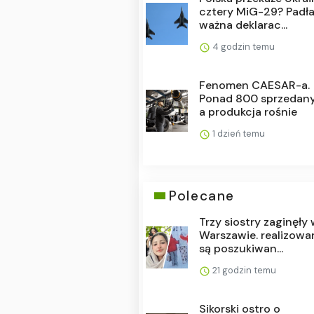
cztery MiG-29? Padł
ważna deklarac...
4 godzin temu
Fenomen CAESAR-a.
Ponad 800 sprzedany
a produkcja rośnie
1 dzień temu
Polecane
Trzy siostry zaginęły
Warszawie. realizowa
są poszukiwan...
21 godzin temu
Sikorski ostro o