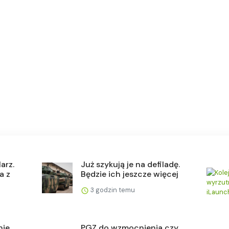
arz.
Już szykują je na defiladę.
a z
Będzie ich jeszcze więcej
3 godzin temu
nie
PGZ do wzmocnienia czy