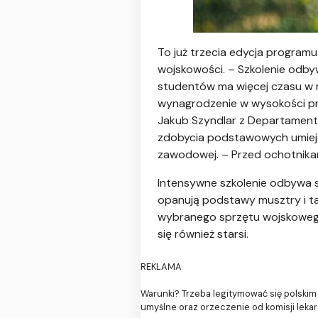
To już trzecia edycja progra
wojskowości. – Szkolenie odbyw
studentów ma więcej czasu w 
wynagrodzenie w wysokości praw
Jakub Szyndlar z Departamentu 
zdobycia podstawowych umiejęt
zawodowej. – Przed ochotnikami
Intensywne szkolenie odbywa s
opanują podstawy musztry i tak
wybranego sprzętu wojskowego
się również starsi.
REKLAMA
Warunki? Trzeba legitymować się polskim
umyślne oraz orzeczenie od komisji lekar