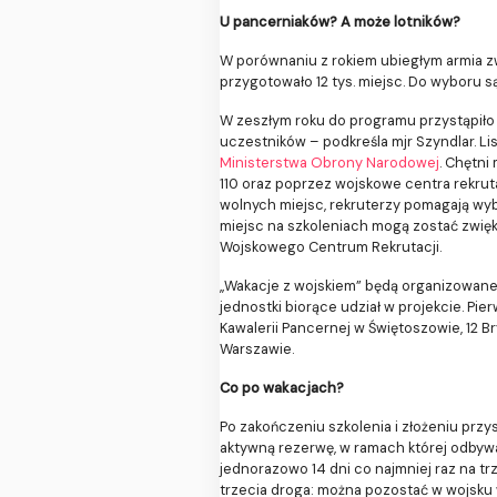
U pancerniaków? A może lotników?
W porównaniu z rokiem ubiegłym armia zw
przygotowało 12 tys. miejsc. Do wyboru s
W zeszłym roku do programu przystąpiło p
uczestników – podkreśla mjr Szyndlar. Li
Ministerstwa Obrony Narodowej
. Chętni
110 oraz poprzez wojskowe centra rekrut
wolnych miejsc, rekruterzy pomagają wybr
miejsc na szkoleniach mogą zostać zwięk
Wojskowego Centrum Rekrutacji.
„Wakacje z wojskiem” będą organizowane
jednostki biorące udział w projekcie. Pi
Kawalerii Pancernej w Świętoszowie, 12 
Warszawie.
Co po wakacjach?
Po zakończeniu szkolenia i złożeniu prz
aktywną rezerwę, w ramach której odbywa
jednorazowo 14 dni co najmniej raz na tr
trzecia droga: można pozostać w wojsku