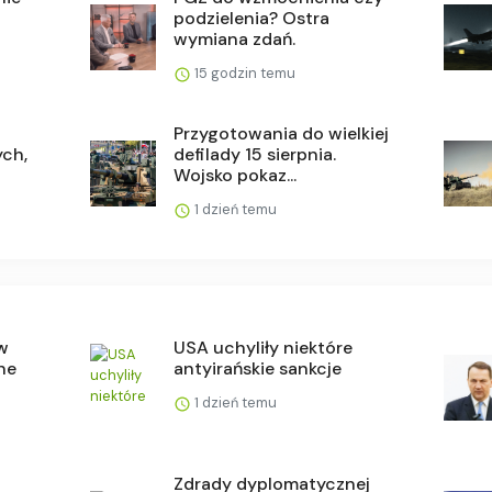
a
podzielenia? Ostra
wymiana zdań.
15 godzin temu
Przygotowania do wielkiej
ch,
defilady 15 sierpnia.
Wojsko pokaz...
1 dzień temu
 w
USA uchyliły niektóre
ne
antyirańskie sankcje
1 dzień temu
Zdrady dyplomatycznej