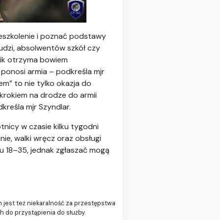
eszkolenie i poznać podstawy
ludzi, absolwentów szkół czy
nik otrzyma bowiem
 ponosi armia – podkreśla mjr
em” to nie tylko okazja do
krokiem na drodze do armii
kreśla mjr Szyndlar.
nicy w czasie kilku tygodni
ie, walki wręcz oraz obsługi
u 18–35, jednak zgłaszać mogą
jest też niekaralność za przestępstwa
 do przystąpienia do służby.