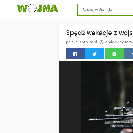
Spędź wakacje z woj
polska-zbrojna.pl
2 miesięcy tem