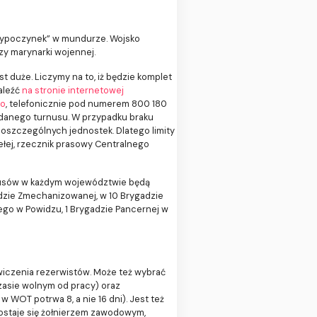
 „wypoczynek” w mundurze. Wojsko
zy marynarki wojennej.
t duże. Liczymy na to, iż będzie komplet
aleźć
na stronie internetowej
go
, telefonicznie pod numerem 800 180
 danego turnusu. W przypadku braku
poszczególnych jednostek. Dlatego limity
łej, rzecznik prasowy Centralnego
rnusów w każdym województwie będą
gadzie Zmechanizowanej, w 10 Brygadzie
ego w Powidzu, 1 Brygadzie Pancernej w
ćwiczenia rezerwistów. Może też wybrać
zasie wolnym od pracy) oraz
 WOT potrwa 8, a nie 16 dni). Jest też
zostaje się żołnierzem zawodowym,