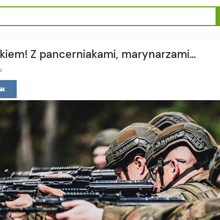
skiem! Z pancerniakami, marynarzami…
u