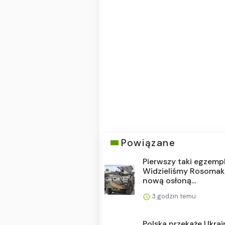
Powiązane
Pierwszy taki egzempl
Widzieliśmy Rosomak
nową osłoną...
3 godzin temu
Polska przekaże Ukrai