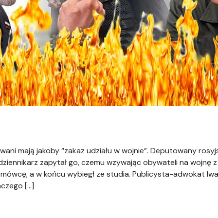
owani mają jakoby “zakaz udziału w wojnie”. Deputowany rosyj
dziennikarz zapytał go, czemu wzywając obywateli na wojnę z 
rozmówcę, a w końcu wybiegł ze studia. Publicysta-adwokat Iw
aczego […]