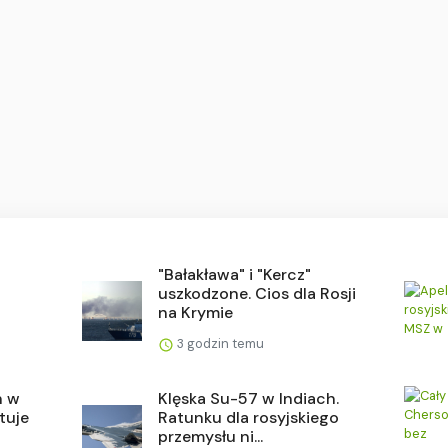
"Bałakława" i "Kercz"
uszkodzone. Cios dla Rosji
na Krymie
3 godzin temu
h w
Klęska Su-57 w Indiach.
tuje
Ratunku dla rosyjskiego
przemysłu ni...