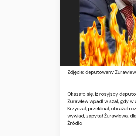
Zdjęcie: deputowany Zurawlew
Okazało się, iż rosyjscy deput
Żurawlew wpadł w szał, gdy w 
Krzyczał, przeklinał, obrażał 
wywiad, zapytał Żurawlewa, dl
Źródło