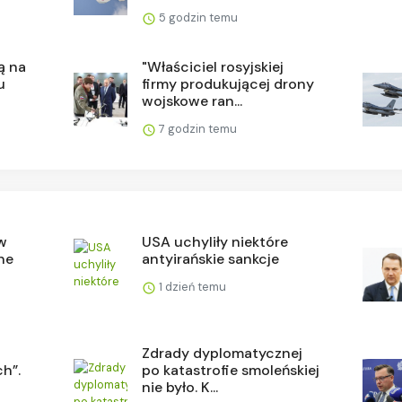
5 godzin temu
ą na
"Właściciel rosyjskiej
u
firmy produkującej drony
wojskowe ran...
7 godzin temu
 w
USA uchyliły niektóre
ne
antyirańskie sankcje
1 dzień temu
Zdrady dyplomatycznej
h”.
po katastrofie smoleńskiej
nie było. K...