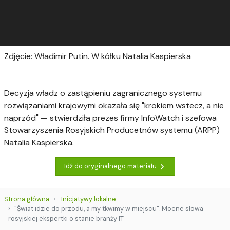
Zdjęcie: Władimir Putin. W kółku Natalia Kaspierska
Decyzja władz o zastąpieniu zagranicznego systemu
rozwiązaniami krajowymi okazała się "krokiem wstecz, a nie
naprzód" — stwierdziła prezes firmy InfoWatch i szefowa
Stowarzyszenia Rosyjskich Producetnów systemu (ARPP)
Natalia Kaspierska.
Idź do oryginalnego materiału
Strona główna
Inicjatywy lokalne
"Świat idzie do przodu, a my tkwimy w miejscu". Mocne słowa
rosyjskiej ekspertki o stanie branży IT