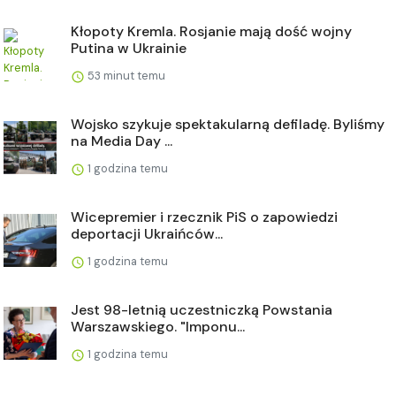
Kłopoty Kremla. Rosjanie mają dość wojny
Putina w Ukrainie
53 minut temu
Wojsko szykuje spektakularną defiladę. Byliśmy
na Media Day ...
1 godzina temu
Wicepremier i rzecznik PiS o zapowiedzi
deportacji Ukraińców...
1 godzina temu
Jest 98-letnią uczestniczką Powstania
Warszawskiego. "Imponu...
1 godzina temu