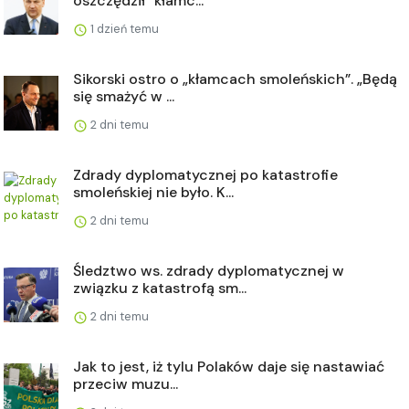
oszczędził "kłamc...
1 dzień temu
Sikorski ostro o „kłamcach smoleńskich”. „Będą
się smażyć w ...
2 dni temu
Zdrady dyplomatycznej po katastrofie
smoleńskiej nie było. K...
2 dni temu
Śledztwo ws. zdrady dyplomatycznej w
związku z katastrofą sm...
2 dni temu
Jak to jest, iż tylu Polaków daje się nastawiać
przeciw muzu...