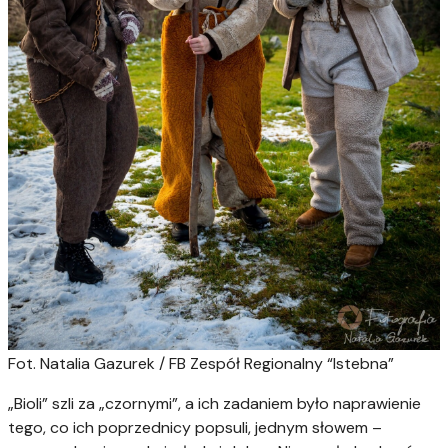
Fot. Natalia Gazurek / FB Zespół Regionalny “Istebna”
„Bioli” szli za „czornymi”, a ich zadaniem było naprawienie
tego, co ich poprzednicy popsuli, jednym słowem –