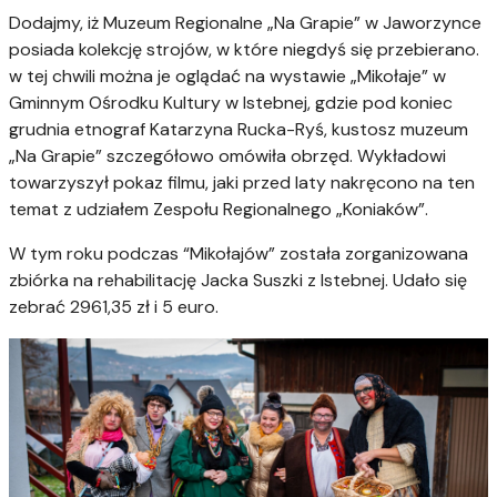
Dodajmy, iż Muzeum Regionalne „Na Grapie” w Jaworzynce
posiada kolekcję strojów, w które niegdyś się przebierano.
w tej chwili można je oglądać na wystawie „Mikołaje” w
Gminnym Ośrodku Kultury w Istebnej, gdzie pod koniec
grudnia etnograf Katarzyna Rucka-Ryś, kustosz muzeum
„Na Grapie” szczegółowo omówiła obrzęd. Wykładowi
towarzyszył pokaz filmu, jaki przed laty nakręcono na ten
temat z udziałem Zespołu Regionalnego „Koniaków”.
W tym roku podczas “Mikołajów” została zorganizowana
zbiórka na rehabilitację Jacka Suszki z Istebnej. Udało się
zebrać 2961,35 zł i 5 euro.