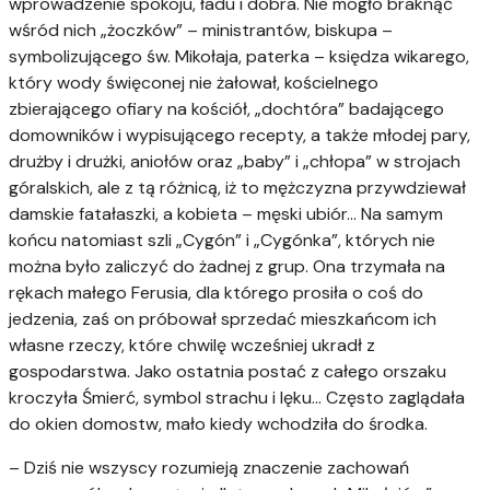
wprowadzenie spokoju, ładu i dobra. Nie mogło braknąć
wśród nich „żoczków” – ministrantów, biskupa –
symbolizującego św. Mikołaja, paterka – księdza wikarego,
który wody święconej nie żałował, kościelnego
zbierającego ofiary na kościół, „dochtóra” badającego
domowników i wypisującego recepty, a także młodej pary,
drużby i drużki, aniołów oraz „baby” i „chłopa” w strojach
góralskich, ale z tą różnicą, iż to mężczyzna przywdziewał
damskie fatałaszki, a kobieta – męski ubiór… Na samym
końcu natomiast szli „Cygón” i „Cygónka”, których nie
można było zaliczyć do żadnej z grup. Ona trzymała na
rękach małego Ferusia, dla którego prosiła o coś do
jedzenia, zaś on próbował sprzedać mieszkańcom ich
własne rzeczy, które chwilę wcześniej ukradł z
gospodarstwa. Jako ostatnia postać z całego orszaku
kroczyła Śmierć, symbol strachu i lęku… Często zaglądała
do okien domostw, mało kiedy wchodziła do środka.
– Dziś nie wszyscy rozumieją znaczenie zachowań