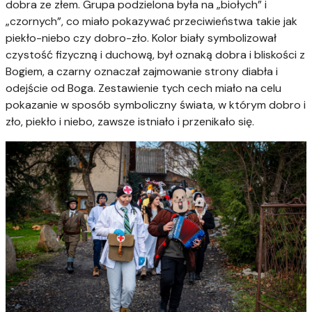
dobra ze złem. Grupa podzielona była na „biołych” i
„czornych”, co miało pokazywać przeciwieństwa takie jak
piekło-niebo czy dobro-zło. Kolor biały symbolizował
czystość fizyczną i duchową, był oznaką dobra i bliskości z
Bogiem, a czarny oznaczał zajmowanie strony diabła i
odejście od Boga. Zestawienie tych cech miało na celu
pokazanie w sposób symboliczny świata, w którym dobro i
zło, piekło i niebo, zawsze istniało i przenikało się.