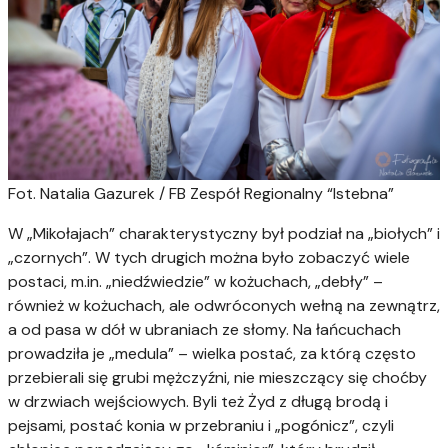
Fot. Natalia Gazurek / FB Zespół Regionalny “Istebna”
W „Mikołajach” charakterystyczny był podział na „biołych” i
„czornych”. W tych drugich można było zobaczyć wiele
postaci, m.in. „niedźwiedzie” w kożuchach, „debły” –
również w kożuchach, ale odwróconych wełną na zewnątrz,
a od pasa w dół w ubraniach ze słomy. Na łańcuchach
prowadziła je „medula” – wielka postać, za którą często
przebierali się grubi mężczyźni, nie mieszczący się choćby
w drzwiach wejściowych. Byli też Żyd z długą brodą i
pejsami, postać konia w przebraniu i „pogónicz”, czyli