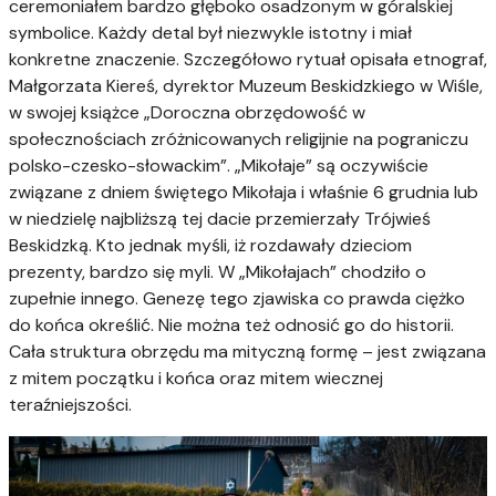
ceremoniałem bardzo głęboko osadzonym w góralskiej
symbolice. Każdy detal był niezwykle istotny i miał
konkretne znaczenie. Szczegółowo rytuał opisała etnograf,
Małgorzata Kiereś, dyrektor Muzeum Beskidzkiego w Wiśle,
w swojej książce „Doroczna obrzędowość w
społecznościach zróżnicowanych religijnie na pograniczu
polsko-czesko-słowackim”. „Mikołaje” są oczywiście
związane z dniem świętego Mikołaja i właśnie 6 grudnia lub
w niedzielę najbliższą tej dacie przemierzały Trójwieś
Beskidzką. Kto jednak myśli, iż rozdawały dzieciom
prezenty, bardzo się myli. W „Mikołajach” chodziło o
zupełnie innego. Genezę tego zjawiska co prawda ciężko
do końca określić. Nie można też odnosić go do historii.
Cała struktura obrzędu ma mityczną formę – jest związana
z mitem początku i końca oraz mitem wiecznej
teraźniejszości.