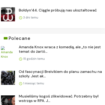
Bołdyn’44. Ciągle próbują nas ukształtować
3 dni temu
Polecane
Amanda Knox wraca z komedią, ale „to nie jest
temat do żartó...
15 godzin temu
Od fascynacji Breivikiem do planu zamachu na
szkoły. Jest ak...
1 miesiąc temu
Musieliśmy kogoś zlikwidować. Potrzebny był
wstrząs w RPA. J...