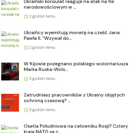
Ukraiński konsulat reaguje na atak na tle
narodowościowym w ...
2 godzin temu
Ukraińcy wyemitują monetę na cześć Jana
Pawła II. "Wzywał do...
2 godzin temu
W Kijowie pożegnano polskiego wolontariusza
Marka Ruska-Wols...
3 godzin temu
Zatrudniasz pracowników z Ukrainy objętych
ochroną czasową? ...
3 godzin temu
Osetia Południowa na celowniku Rosji? Cztery
kraje NATO są z...