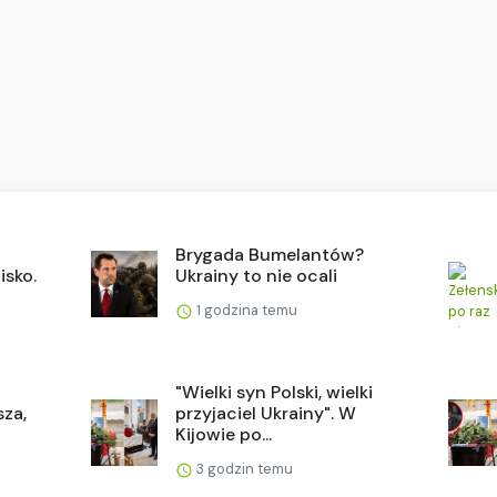
Brygada Bumelantów?
isko.
Ukrainy to nie ocali
1 godzina temu
"Wielki syn Polski, wielki
sza,
przyjaciel Ukrainy". W
Kijowie po...
3 godzin temu