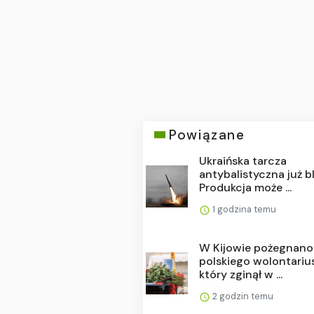
Powiązane
Ukraińska tarcza
antybalistyczna już bl
Produkcja może ...
1 godzina temu
W Kijowie pożegnano
polskiego wolontariu
który zginął w ...
2 godzin temu