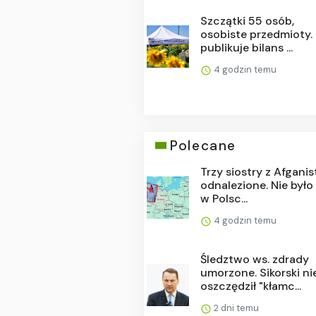
Szczątki 55 osób,
osobiste przedmioty.
publikuje bilans ...
4 godzin temu
Polecane
Trzy siostry z Afgani
odnalezione. Nie było
w Polsc...
4 godzin temu
Śledztwo ws. zdrady
umorzone. Sikorski ni
oszczędził "kłamc...
2 dni temu