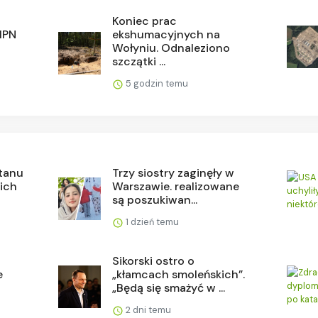
Koniec prac
 IPN
ekshumacyjnych na
Wołyniu. Odnaleziono
szczątki ...
5 godzin temu
stanu
Trzy siostry zaginęły w
 ich
Warszawie. realizowane
są poszukiwan...
1 dzień temu
Sikorski ostro o
e
„kłamcach smoleńskich”.
„Będą się smażyć w ...
2 dni temu