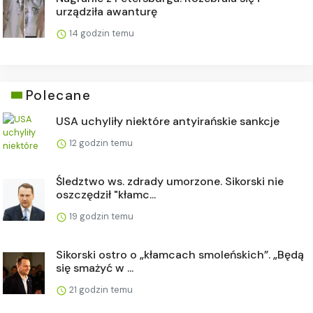
urządziła awanturę
14 godzin temu
Polecane
USA uchyliły niektóre antyirańskie sankcje
12 godzin temu
Śledztwo ws. zdrady umorzone. Sikorski nie
oszczędził "kłamc...
19 godzin temu
Sikorski ostro o „kłamcach smoleńskich”. „Będą
się smażyć w ...
21 godzin temu