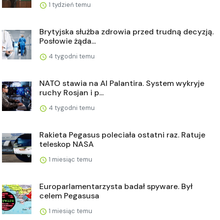
1 tydzień temu
Brytyjska służba zdrowia przed trudną decyzją.
Posłowie żąda...
4 tygodni temu
NATO stawia na AI Palantira. System wykryje
ruchy Rosjan i p...
4 tygodni temu
Rakieta Pegasus poleciała ostatni raz. Ratuje
teleskop NASA
1 miesiąc temu
Europarlamentarzysta badał spyware. Był
celem Pegasusa
1 miesiąc temu