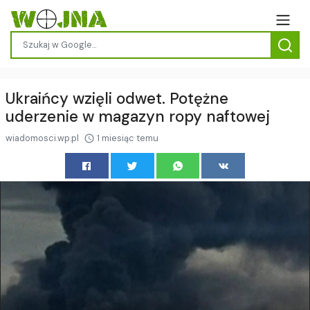
Ukraińcy wzięli odwet. Potężne
uderzenie w magazyn ropy naftowej
wiadomosci.wp.pl
1 miesiąc temu