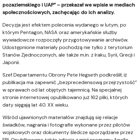
pozaziemskiego i UAP” – przekazał we wpisie w mediach
społecznościowych, zachęcając do ich analizy.
Decyzja jest efektem polecenia wydanego w lutym, po
którym Pentagon, NASA oraz amerykańskie służby
wywiadowcze rozpoczęły przygotowywanie archiwów.
Udostępnione materiały pochodzą nie tylko z terytorium
Stanów Zjednoczonych, ale także m.in. z Iraku, Syrii, Grecji i
Japonii.
Szef Departamentu Obrony Pete Hegseth podkreślił, iż
publikacja ma zapewnić „bezprecedensową przejrzystość”
w sprawach od lat objętych tajemnicą. Na specjalnej
stronie internetowej opublikowano już 162 pliki, których
daty sięgają lat 40. XX wieku.
Wśród ujawnionych materiałów znajdują się relacje
świadków, nagrania i fotografie wykonane przez pilotów
wojskowych oraz dokumenty śledcze sporządzane przez
FBI. Opublikowano także zdjęcia z misji programu Apollo