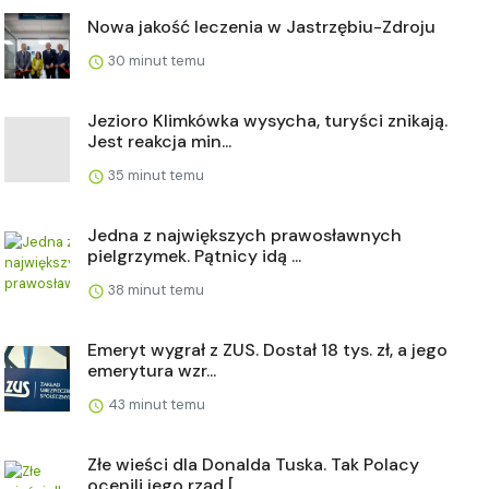
Nowa jakość leczenia w Jastrzębiu-Zdroju
30 minut temu
Jezioro Klimkówka wysycha, turyści znikają.
Jest reakcja min...
35 minut temu
Jedna z największych prawosławnych
pielgrzymek. Pątnicy idą ...
38 minut temu
Emeryt wygrał z ZUS. Dostał 18 tys. zł, a jego
emerytura wzr...
43 minut temu
Złe wieści dla Donalda Tuska. Tak Polacy
ocenili jego rząd [...