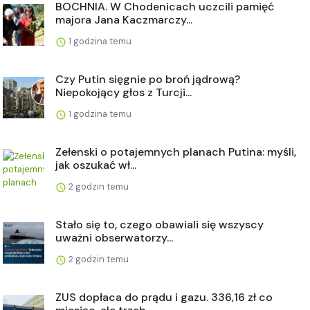
BOCHNIA. W Chodenicach uczcili pamięć
majora Jana Kaczmarczy...
1 godzina temu
Czy Putin sięgnie po broń jądrową?
Niepokojący głos z Turcji...
1 godzina temu
Zełenski o potajemnych planach Putina: myśli,
jak oszukać wł...
2 godzin temu
Stało się to, czego obawiali się wszyscy
uważni obserwatorzy...
2 godzin temu
ZUS dopłaca do prądu i gazu. 336,16 zł co