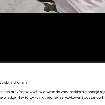
osyjskimi dronami
renach przyfrontowych w obwodzie zaporoskim nie nadaje się
 władze. Niektórzy rolnicy jednak zaryzykowali i postanowil