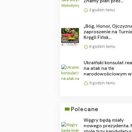
Znamy plan prez...
3 godzin temu
„Bóg, Honor, Ojczyzn
zaproszenie na Turnie
Kręgli Fińsk...
6 godzin temu
Ukraiński konsulat re
na atak na tle
narodowościowym w .
9 godzin temu
Polecane
Węgry będą miały
nowego prezydenta. 
stole trzy kandydatur.