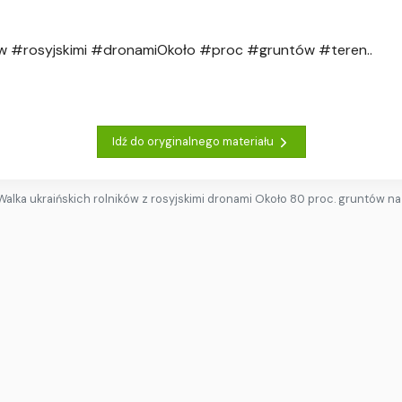
ów #rosyjskimi #dronamiOkoło #proc #gruntów #teren..
Idź do oryginalnego materiału
Walka ukraińskich rolników z rosyjskimi dronami Około 80 proc. gruntów n