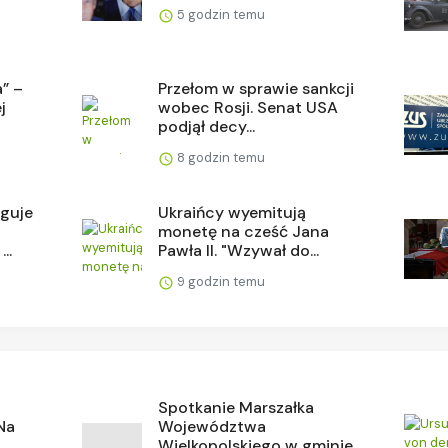
5 godzin temu
a” –
Przełom w sprawie sankcji
j
wobec Rosji. Senat USA
podjął decy...
8 godzin temu
aguje
Ukraińcy wyemitują
monetę na cześć Jana
..
Pawła II. "Wzywał do...
9 godzin temu
Spotkanie Marszałka
Na
Województwa
..
Wielkopolskiego w gminie