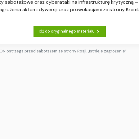
nty sabotażowe oraz cyberataki na infrastrukturę krytyczną 
agrożenia aktami dywersji oraz prowokacjami ze strony Kremla
Idź do oryginalnego materiału
N ostrzega przed sabotażem ze strony Rosji. „Istnieje zagrożenie”