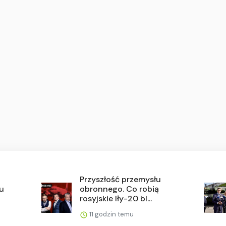
u
Przyszłość przemysłu
u
obronnego. Co robią
rosyjskie Iły-20 bl...
11 godzin temu