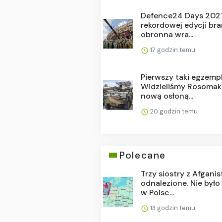
Defence24 Days 2027
rekordowej edycji br
obronna wra...
17 godzin temu
Pierwszy taki egzempl
Widzieliśmy Rosomak
nową osłoną...
20 godzin temu
Polecane
Trzy siostry z Afgani
odnalezione. Nie było
w Polsc...
13 godzin temu