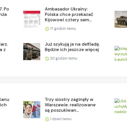
. Po
Ambasador Ukrainy:
anża
Polska chce przekazać
Kijowowi cztery sam...
17 godzin temu
arz.
Już szykują je na defiladę.
a z
Będzie ich jeszcze więcej
20 godzin temu
stanu
Trzy siostry zaginęły w
 ich
Warszawie. realizowane
są poszukiwan...
1 dzień temu