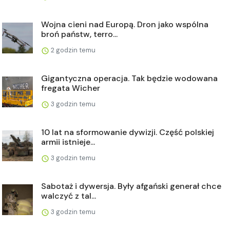
Wojna cieni nad Europą. Dron jako wspólna
broń państw, terro...
2 godzin temu
Gigantyczna operacja. Tak będzie wodowana
fregata Wicher
3 godzin temu
10 lat na sformowanie dywizji. Część polskiej
armii istnieje...
3 godzin temu
Sabotaż i dywersja. Były afgański generał chce
walczyć z tal...
3 godzin temu