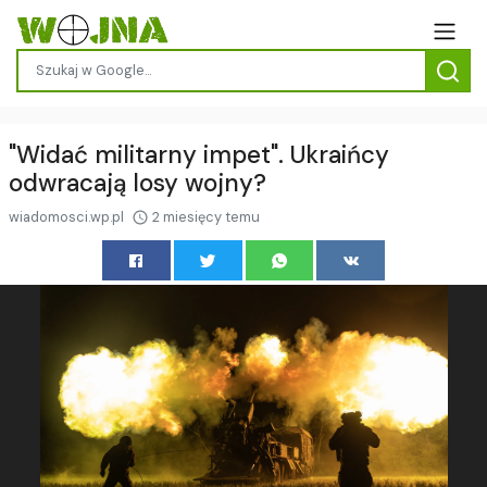
"Widać militarny impet". Ukraińcy
odwracają losy wojny?
wiadomosci.wp.pl
2 miesięcy temu