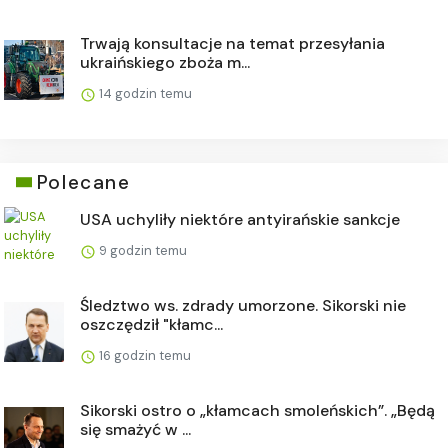
Trwają konsultacje na temat przesyłania
ukraińskiego zboża m...
14 godzin temu
Polecane
USA uchyliły niektóre antyirańskie sankcje
9 godzin temu
Śledztwo ws. zdrady umorzone. Sikorski nie
oszczędził "kłamc...
16 godzin temu
Sikorski ostro o „kłamcach smoleńskich”. „Będą
się smażyć w ...