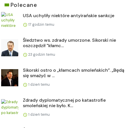
Polecane
USA uchyliły niektóre antyirańskie sankcje
17 godzin temu
Śledztwo ws. zdrady umorzone. Sikorski nie
oszczędził "kłamc...
23 godzin temu
Sikorski ostro o „kłamcach smoleńskich”. „Będą
się smażyć w ...
1 dzień temu
Zdrady dyplomatycznej po katastrofie
smoleńskiej nie było. K...
1 dzień temu