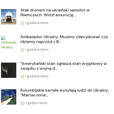
Atak dronem na ukraiński samolot w
Niemczech. Wiózł amunicję...
1 godzina temu
Ambasador Ukrainy: Musimy zdecydować czy
idziemy naprzód z B...
1 godzina temu
"Amerykański stan ogłasza stan wyjątkowy w
związku z wojną d...
1 godzina temu
Kolumbijskie kartele wysyłają ludzi do Ukrainy.
"Martwi mnie...
2 godzin temu