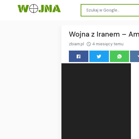
Wojna z Iranem – Ame
zbiam.pl
4 miesięcy temu