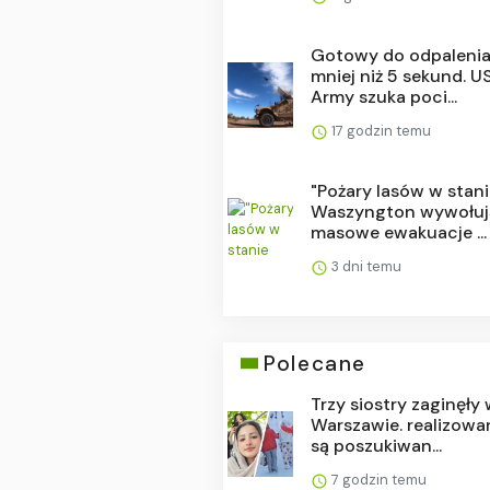
Gotowy do odpaleni
mniej niż 5 sekund. U
Army szuka poci...
17 godzin temu
"Pożary lasów w stan
Waszyngton wywołuj
masowe ewakuacje ...
3 dni temu
Polecane
Trzy siostry zaginęły
Warszawie. realizowa
są poszukiwan...
7 godzin temu