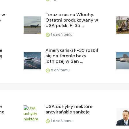
a w
Teraz czas na Włochy.
S
Ostatni produkowany w
USA polski F-35 ...
1 dzień temu
ie
Amerykański F-35 rozbił
ą
się na terenie bazy
lotniczej w San ...
5 dni temu
 w
USA uchyliły niektóre
ne
antyirańskie sankcje
1 dzień temu