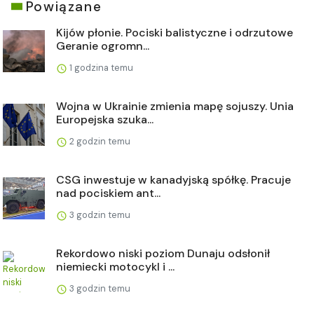
Powiązane
Kijów płonie. Pociski balistyczne i odrzutowe
Geranie ogromn...
1 godzina temu
Wojna w Ukrainie zmienia mapę sojuszy. Unia
Europejska szuka...
2 godzin temu
CSG inwestuje w kanadyjską spółkę. Pracuje
nad pociskiem ant...
3 godzin temu
Rekordowo niski poziom Dunaju odsłonił
niemiecki motocykl i ...
3 godzin temu