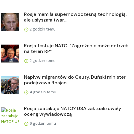
Rosja mamiła supernowoczesną technologią,
ale usłyszała twar...
2 godzin temu
Rosja testuje NATO. "Zagrożenie może dotrzeć
na teren RP"
2 godzin temu
Napływ migrantów do Ceuty. Duński minister
podejrzewa Rosjan...
4 godzin temu
Rosja zaatakuje NATO? USA zaktualizowały
ocenę wywiadowczą
6 godzin temu