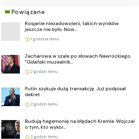
Powiązane
Rosjanie niezadowoleni, takich wyników
jeszcze nie było. Now...
1 godzina temu
Zacharowa w szale po słowach Nawrockiego.
"Gdański muzealnik...
2 godzin temu
Putin szykuje dużą transakcję. Już podpisał
dekret
2 godzin temu
Budują hegemonię na błędach Kremla. Wojczal
o tym, kto wykor...
2 godzin temu