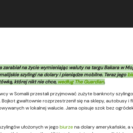
arabiał na życie wymieniając waluty na targu Bakara w Mogad
alijskie szylingi na dolary i pieniądze mobilne. Teraz jego
bi
wką, której nikt nie chce,
według The Guardian
.
owcy w Somalii przestali przyjmować zużyte banknoty szylingo
 Bojkot gwałtownie rozprzestrzenił się na sklepy, autobusy i f
ywanych w lokalnej walucie. Jama opisuje szok bez ogródek:
szylingów ułożonych w jego
biurze
na dolary amerykańskie, a 