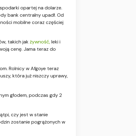
ospodarki opartej na dolarze.
edy bank centralny upadł. Od
ności mobilne coraz częściej
w, takich jak
żywność,
leki i
woją cenę. Jama teraz do
om. Rolnicy w Afgoye teraz
szy, która już niszczy uprawy,
ilnym głodem, podczas gdy 2
tpi, czy jest w stanie
rodzin zostanie pogrążonych w