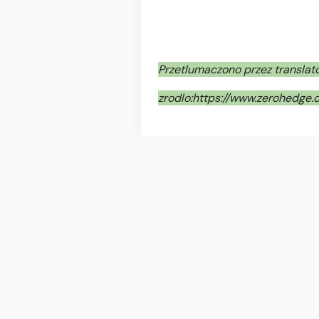
Przetlumaczono przez translat
zrodlo:https://www.zerohedge.