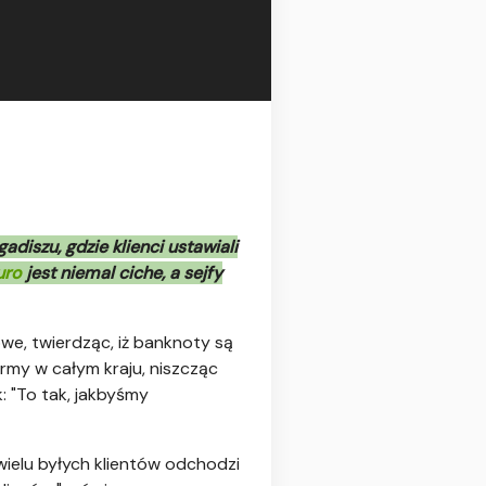
iszu, gdzie klienci ustawiali
uro
jest niemal ciche, a sejfy
we, twierdząc, iż banknoty są
irmy w całym kraju, niszcząc
 "To tak, jakbyśmy
wielu byłych klientów odchodzi