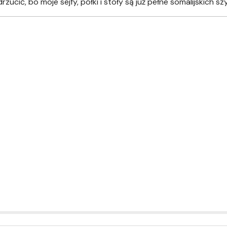
zucić, bo moje sejfy, półki i stoły są już pełne somalijskich sz