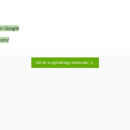
or Google
com/
Idź do oryginalnego materiału