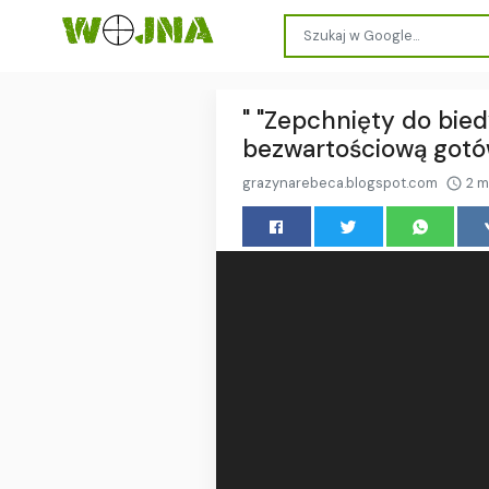
" "Zepchnięty do bie
bezwartościową gotó
grazynarebeca.blogspot.com
2 m