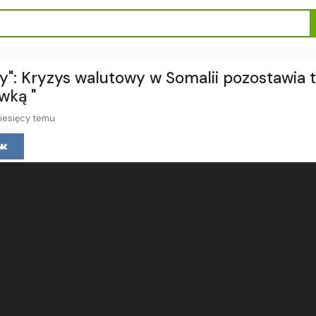
dy": Kryzys walutowy w Somalii pozostawia 
wką "
iesięcy temu