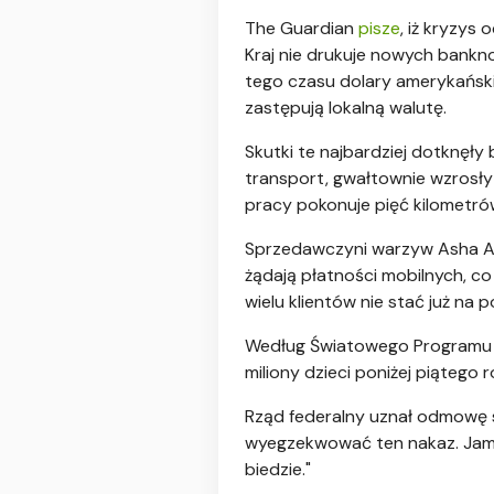
The Guardian
pisze
, iż kryzys
Kraj nie drukuje nowych bankn
tego czasu dolary amerykańskie
zastępują lokalną walutę.
Skutki te najbardziej dotknę
transport, gwałtownie wzrosł
pracy pokonuje pięć kilometrów
Sprzedawczyni warzyw Asha Ali
żądają płatności mobilnych, c
wielu klientów nie stać już n
Według Światowego Programu Ż
miliony dzieci poniżej piątego 
Rząd federalny uznał odmowę so
wyegzekwować ten nakaz. Jama 
biedzie."