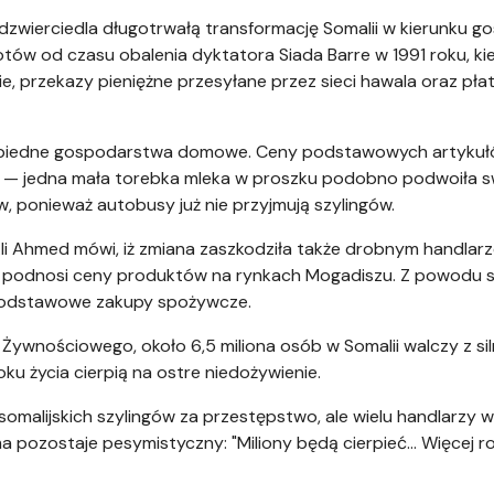
 odzwierciedla długotrwałą transformację Somalii w kierunku g
otów od czasu obalenia dyktatora Siada Barre w 1991 roku, ki
, przekazy pieniężne przesyłane przez sieci hawala oraz płat
ły biedne gospodarstwa domowe. Ceny podstawowych artykułó
y — jedna mała torebka mleka w proszku podobno podwoiła s
, ponieważ autobusy już nie przyjmują szylingów.
 Ahmed mówi, iż zmiana zaszkodziła także drobnym handlarz
o podnosi ceny produktów na rynkach Mogadiszu. Z powodu su
a podstawowe zakupy spożywcze.
ywnościowego, około 6,5 miliona osób w Somalii walczy z s
roku życia cierpią na ostre niedożywienie.
malijskich szylingów za przestępstwo, ale wielu handlarzy wą
pozostaje pesymistyczny: "Miliony będą cierpieć... Więcej 