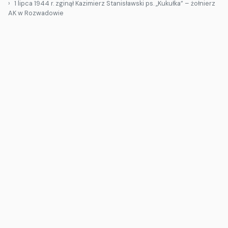
1 lipca 1944 r. zginął Kazimierz Stanisławski ps. „Kukułka” – żołnierz
AK w Rozwadowie