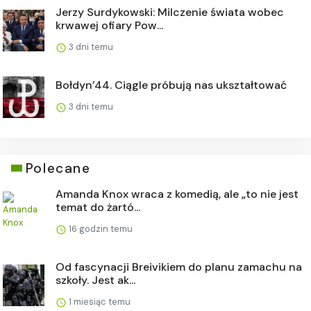
Jerzy Surdykowski: Milczenie świata wobec
krwawej ofiary Pow...
3 dni temu
Bołdyn’44. Ciągle próbują nas ukształtować
3 dni temu
Polecane
Amanda Knox wraca z komedią, ale „to nie jest
temat do żartó...
16 godzin temu
Od fascynacji Breivikiem do planu zamachu na
szkoły. Jest ak...
1 miesiąc temu