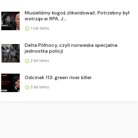
Musieliśmy kogoś zlikwidować. Potrzebny był
wstrząs w RPA. J...
1 rok temu
Delta Północy, czyli norweska specjalna
jednostka policji
2 lat temu
Odcinek 113: green river killer
3 lat temu