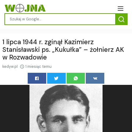
1 lipca 1944 r. zginął Kazimierz
Stanisławski ps. „Kukułka” – żołnierz AK
w Rozwadowie
kedyw.pl
1 miesiąc temu