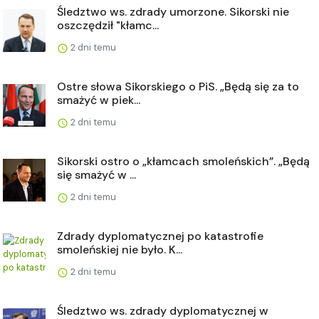
Śledztwo ws. zdrady umorzone. Sikorski nie
oszczędził "kłamc...
2 dni temu
Ostre słowa Sikorskiego o PiS. „Będą się za to
smażyć w piek...
2 dni temu
Sikorski ostro o „kłamcach smoleńskich”. „Będą
się smażyć w ...
2 dni temu
Zdrady dyplomatycznej po katastrofie
smoleńskiej nie było. K...
2 dni temu
Śledztwo ws. zdrady dyplomatycznej w