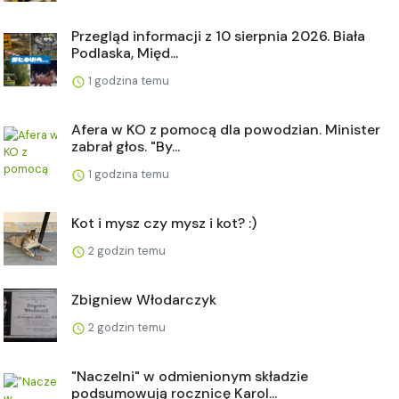
Przegląd informacji z 10 sierpnia 2026. Biała
Podlaska, Międ...
1 godzina temu
Afera w KO z pomocą dla powodzian. Minister
zabrał głos. "By...
1 godzina temu
Kot i mysz czy mysz i kot? :)
2 godzin temu
Zbigniew Włodarczyk
2 godzin temu
"Naczelni" w odmienionym składzie
podsumowują rocznicę Karol...