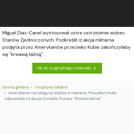
Miguel Diaz-Canel wystosował ostre ostrzeżenie wobec
Stanów Zjednoczonych. Podkreślił, iż akcja militarna
podjęta przez Amerykanów przeciwko Kubie zakończyłaby
się "krwawą łaźnią".
Idź do oryginalnego materiału
Strona główna
Inicjatywy lokalne
Amerykanie naciskają na władze w Hawanie. Prezydent Kuby
odpowiada na aluzje Donalda Trumpa. "Krwawa łaźnia"