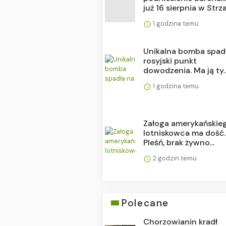
już 16 sierpnia w Strza.
1 godzina temu
Unikalna bomba spad
rosyjski punkt
dowodzenia. Ma ją ty..
1 godzina temu
Załoga amerykańskie
lotniskowca ma dość.
Pleśń, brak żywno...
2 godzin temu
Polecane
Chorzowianin kradł