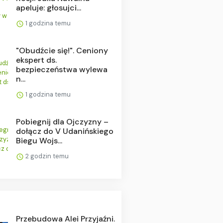
apeluje: głosujci...
1 godzina temu
"Obudźcie się!". Ceniony
ekspert ds.
bezpieczeństwa wylewa
n...
1 godzina temu
Pobiegnij dla Ojczyzny –
dołącz do V Udanińskiego
Biegu Wojs...
2 godzin temu
Przebudowa Alei Przyjaźni.