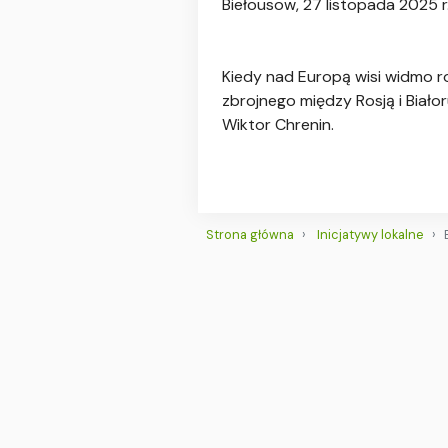
Biełousow, 27 listopada 2025 r
Kiedy nad Europą wisi widmo r
zbrojnego między Rosją i Biało
Wiktor Chrenin.
Strona główna
Inicjatywy lokalne