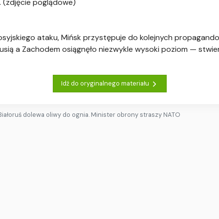
. (zdjęcie poglądowe)
osyjskiego ataku, Mińsk przystępuje do kolejnych propagando
rusią a Zachodem osiągnęło niezwykle wysoki poziom — stwierd
Idź do oryginalnego materiału
Białoruś dolewa oliwy do ognia. Minister obrony straszy NATO