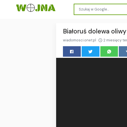
Białoruś dolewa oliwy
wiadomosci.onet.pl
2 miesięcy t