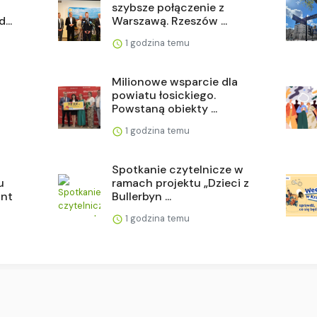
szybsze połączenie z
...
Warszawą. Rzeszów ...
1 godzina temu
Milionowe wsparcie dla
powiatu łosickiego.
Powstaną obiekty ...
1 godzina temu
Spotkanie czytelnicze w
u
ramach projektu „Dzieci z
ant
Bullerbyn ...
1 godzina temu