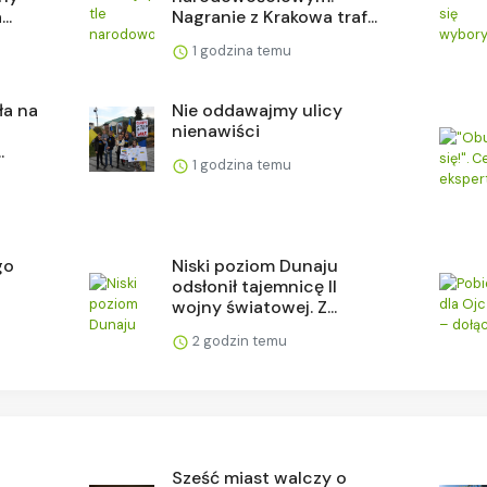
..
Nagranie z Krakowa traf...
1 godzina temu
ła na
Nie oddawajmy ulicy
nienawiści
.
1 godzina temu
go
Niski poziom Dunaju
odsłonił tajemnicę II
wojny światowej. Z...
2 godzin temu
Sześć miast walczy o