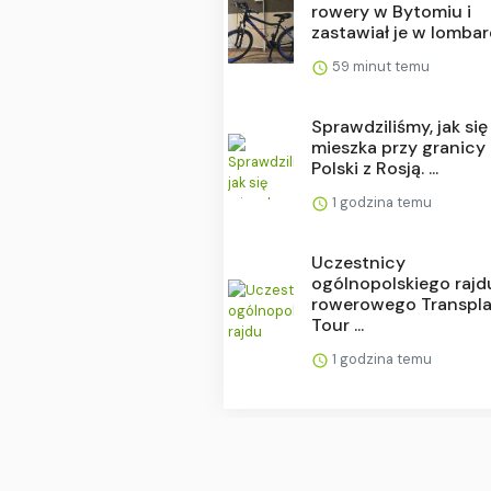
rowery w Bytomiu i
zastawiał je w lombard
59 minut temu
Sprawdziliśmy, jak się
mieszka przy granicy
Polski z Rosją. ...
1 godzina temu
Uczestnicy
ogólnopolskiego rajd
rowerowego Transpl
Tour ...
1 godzina temu