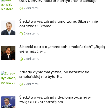
USA uchyliły niektóre antyirańskie sankcje
2 dni temu
Śledztwo ws. zdrady umorzone. Sikorski nie
oszczędził "kłamc...
2 dni temu
Sikorski ostro o „kłamcach smoleńskich”. „Będą
się smażyć w ...
2 dni temu
Zdrady dyplomatycznej po katastrofie
smoleńskiej nie było. K...
2 dni temu
Śledztwo ws. zdrady dyplomatycznej w
związku z katastrofą sm...