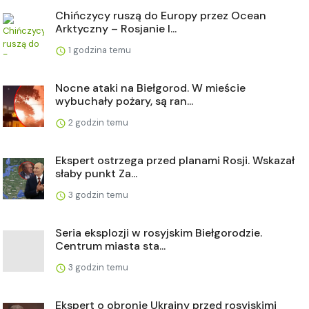
Chińczycy ruszą do Europy przez Ocean
Arktyczny – Rosjanie l...
1 godzina temu
Nocne ataki na Biełgorod. W mieście
wybuchały pożary, są ran...
2 godzin temu
Ekspert ostrzega przed planami Rosji. Wskazał
słaby punkt Za...
3 godzin temu
Seria eksplozji w rosyjskim Biełgorodzie.
Centrum miasta sta...
3 godzin temu
Ekspert o obronie Ukrainy przed rosyjskimi