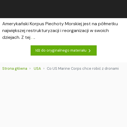
Amerykański Korpus Piechoty Morskiej jest na półmetku
największej restruktu­ry­za­cji i reor­ga­ni­za­cji w swoich
dziejach. Z tej
.
..
Idź do oryginalnego materiału
Strona główna
USA
Co US Marine Corps chce robić z dronami