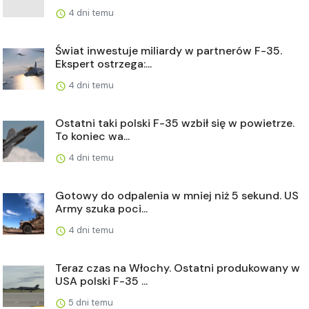
4 dni temu
Świat inwestuje miliardy w partnerów F-35.
Ekspert ostrzega:...
4 dni temu
Ostatni taki polski F-35 wzbił się w powietrze.
To koniec wa...
4 dni temu
Gotowy do odpalenia w mniej niż 5 sekund. US
Army szuka poci...
4 dni temu
Teraz czas na Włochy. Ostatni produkowany w
USA polski F-35 ...
5 dni temu