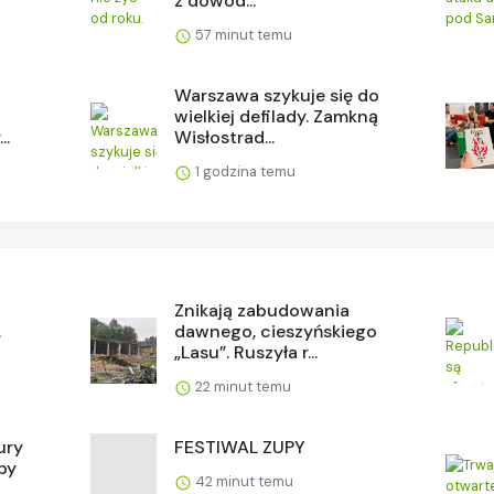
z dowód...
57 minut temu
Warszawa szykuje się do
wielkiej defilady. Zamkną
..
Wisłostrad...
1 godzina temu
Znikają zabudowania
.
dawnego, cieszyńskiego
„Lasu”. Ruszyła r...
22 minut temu
ury
FESTIWAL ZUPY
by
42 minut temu