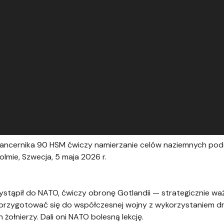
 pancernika 90 HSM ćwiczy namierzanie celów naziemnych po
lmie, Szwecja, 5 maja 2026 r.
rzystąpił do NATO, ćwiczy obronę Gotlandii — strategicznie w
y przygotować się do współczesnej wojny z wykorzystaniem d
żołnierzy. Dali oni NATO bolesną lekcję.