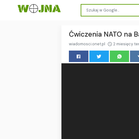
Ćwiczenia NATO na Ba
wiadomosci.onet.pl
2 miesięcy t