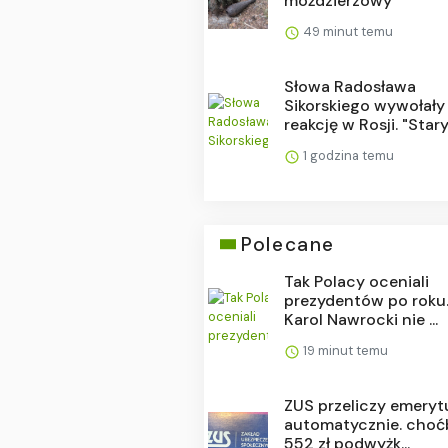
moździerzowy
49 minut temu
Słowa Radosława
Sikorskiego wywołały
reakcję w Rosji. "Stary.
1 godzina temu
Polecane
Tak Polacy oceniali
prezydentów po roku
Karol Nawrocki nie ...
19 minut temu
ZUS przeliczy emeryt
automatycznie. choć
552 zł podwyżk...