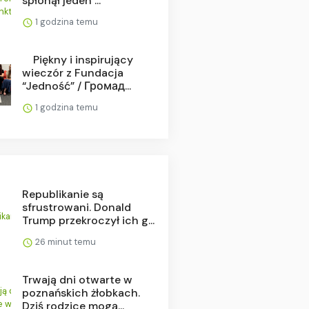
spłonął jeden ...
1 godzina temu
⠀ Piękny i inspirujący
wieczór z Fundacja
“Jedność” / Громад...
1 godzina temu
Republikanie są
sfrustrowani. Donald
Trump przekroczył ich g...
26 minut temu
Trwają dni otwarte w
poznańskich żłobkach.
Dziś rodzice mogą...