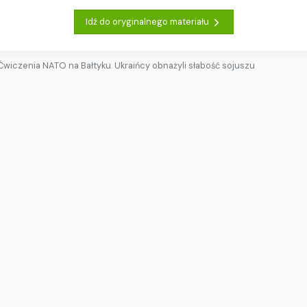
Idź do oryginalnego materiału
Ćwiczenia NATO na Bałtyku. Ukraińcy obnażyli słabość sojuszu