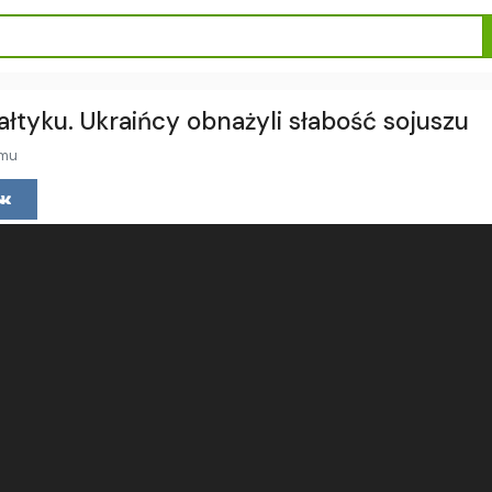
łtyku. Ukraińcy obnażyli słabość sojuszu
emu