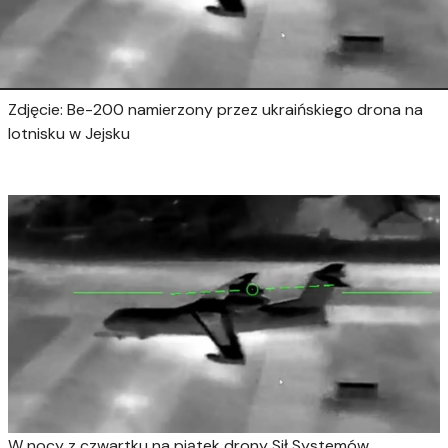
Zdjęcie: Be-200 namierzony przez ukraińskiego drona na
lotnisku w Jejsku
W nocy z czwartku na piątek drony Sił Systemów