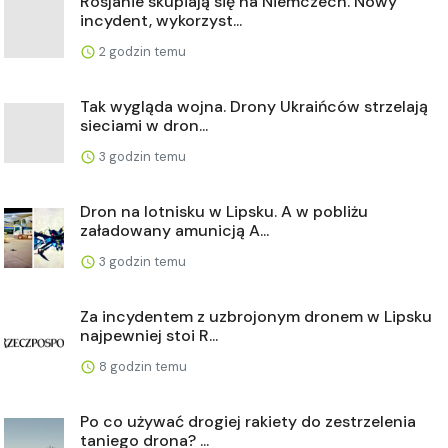
Rosjanie skupiają się na Niemczech. Nowy
incydent, wykorzyst...
2 godzin temu
Tak wygląda wojna. Drony Ukraińców strzelają
sieciami w dron...
3 godzin temu
Dron na lotnisku w Lipsku. A w pobliżu
załadowany amunicją A...
3 godzin temu
Za incydentem z uzbrojonym dronem w Lipsku
najpewniej stoi R...
8 godzin temu
Po co używać drogiej rakiety do zestrzelenia
taniego drona? ...