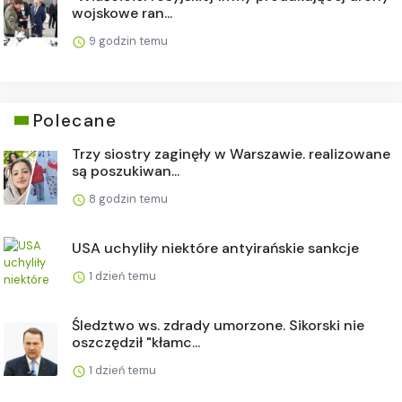
wojskowe ran...
9 godzin temu
Polecane
Trzy siostry zaginęły w Warszawie. realizowane
są poszukiwan...
8 godzin temu
USA uchyliły niektóre antyirańskie sankcje
1 dzień temu
Śledztwo ws. zdrady umorzone. Sikorski nie
oszczędził "kłamc...
1 dzień temu