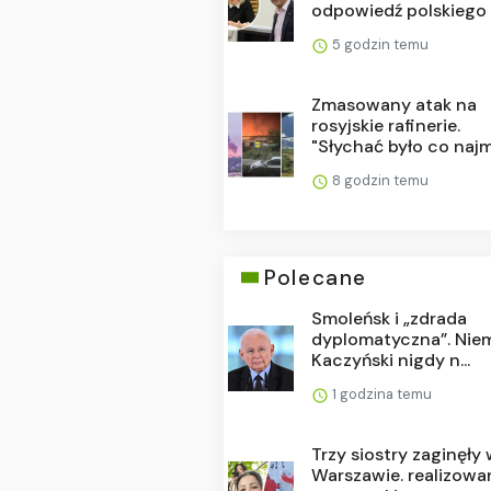
odpowiedź polskiego .
5 godzin temu
Zmasowany atak na
rosyjskie rafinerie.
"Słychać było co najm.
8 godzin temu
Polecane
Smoleńsk i „zdrada
dyplomatyczna”. Nie
Kaczyński nigdy n...
1 godzina temu
Trzy siostry zaginęły
Warszawie. realizowa