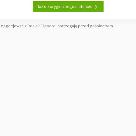
Idź do oryginalnego materiału
 negocjować z Rosją? Eksperci ostrzegają przed pośpiechem