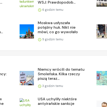
..
WSJ: Prawdopodob...
6 godzin temu
Moskwa usłyszała
potężny huk. Nikt nie
..
mówi, co go wywołało
9 godzin temu
Niemcy wrócili do tematu
mcy:
Smoleńska. Kilka rzeczy
piszą teraz...
3 godzin temu
 w
USA uchyliły niektóre
ne
antyirańskie sankcje