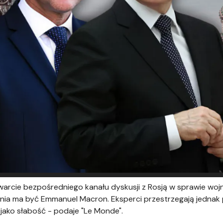
warcie bezpośredniego kanału dyskusji z Rosją w sprawie woj
nia ma być Emmanuel Macron. Eksperci przestrzegają jednak
ako słabość - podaje "Le Monde".