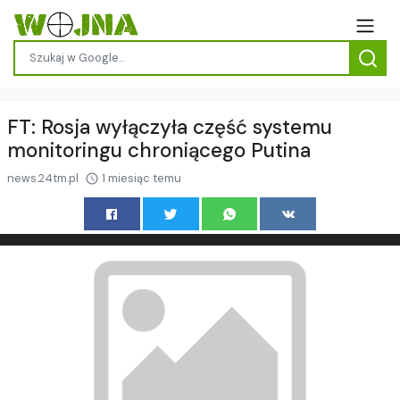
FT: Rosja wyłączyła część systemu
monitoringu chroniącego Putina
news.24tm.pl
1 miesiąc temu