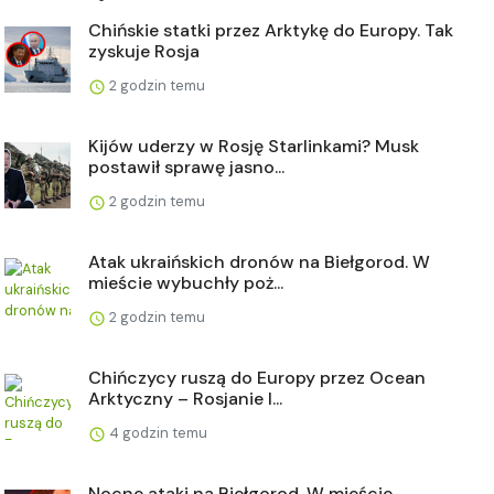
Chińskie statki przez Arktykę do Europy. Tak
zyskuje Rosja
2 godzin temu
Kijów uderzy w Rosję Starlinkami? Musk
postawił sprawę jasno...
2 godzin temu
Atak ukraińskich dronów na Biełgorod. W
mieście wybuchły poż...
2 godzin temu
Chińczycy ruszą do Europy przez Ocean
Arktyczny – Rosjanie l...
4 godzin temu
Nocne ataki na Biełgorod. W mieście