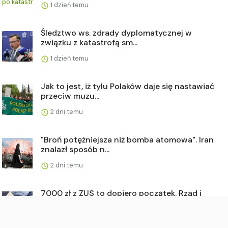
1 dzień temu
Śledztwo ws. zdrady dyplomatycznej w
związku z katastrofą sm...
1 dzień temu
Jak to jest, iż tylu Polaków daje się nastawiać
przeciw muzu...
2 dni temu
"Broń potężniejsza niż bomba atomowa". Iran
znalazł sposób n...
2 dni temu
7000 zł z ZUS to dopiero początek. Rząd i
Sejm szykują kolej...
3 dni temu