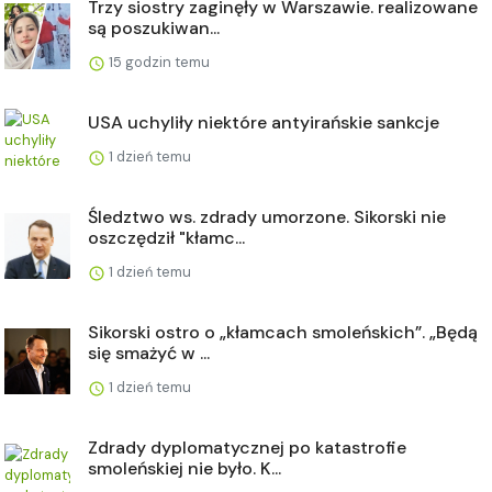
Trzy siostry zaginęły w Warszawie. realizowane
są poszukiwan...
15 godzin temu
USA uchyliły niektóre antyirańskie sankcje
1 dzień temu
Śledztwo ws. zdrady umorzone. Sikorski nie
oszczędził "kłamc...
1 dzień temu
Sikorski ostro o „kłamcach smoleńskich”. „Będą
się smażyć w ...
1 dzień temu
Zdrady dyplomatycznej po katastrofie
smoleńskiej nie było. K...