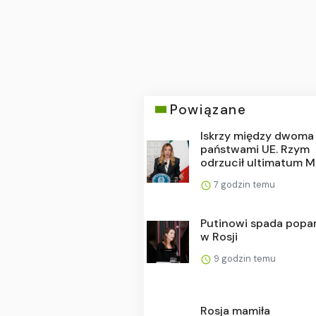
Powiązane
Iskrzy między dwoma
państwami UE. Rzym
odrzucił ultimatum Ma
7 godzin temu
Putinowi spada popa
w Rosji
9 godzin temu
Rosja mamiła