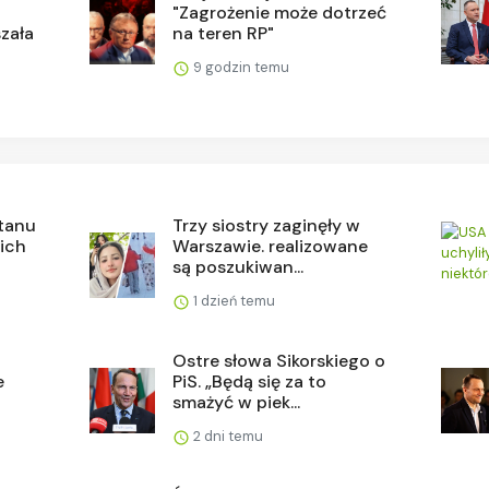
"Zagrożenie może dotrzeć
szała
na teren RP"
9 godzin temu
stanu
Trzy siostry zaginęły w
 ich
Warszawie. realizowane
są poszukiwan...
1 dzień temu
Ostre słowa Sikorskiego o
e
PiS. „Będą się za to
smażyć w piek...
2 dni temu