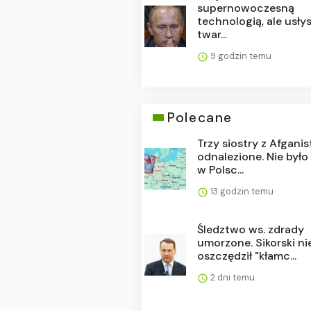
supernowoczesną
technologią, ale usły
twar...
9 godzin temu
Polecane
Trzy siostry z Afgani
odnalezione. Nie było
w Polsc...
13 godzin temu
Śledztwo ws. zdrady
umorzone. Sikorski ni
oszczędził "kłamc...
2 dni temu