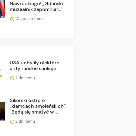
Nawrockiego! „Gdański
muzealnik zapomniał…”
10 godzin temu
USA uchyliły niektóre
antyirańskie sankcje
2 dni temu
Sikorski ostro o
„kłamcach smoleńskich”.
„Będą się smażyć w ...
2 dni temu