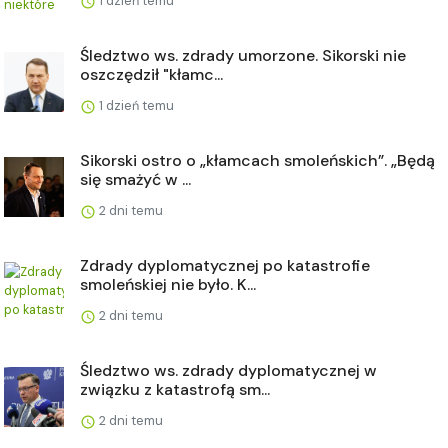
1 dzień temu
Śledztwo ws. zdrady umorzone. Sikorski nie
oszczędził "kłamc...
1 dzień temu
Sikorski ostro o „kłamcach smoleńskich”. „Będą
się smażyć w ...
2 dni temu
Zdrady dyplomatycznej po katastrofie
smoleńskiej nie było. K...
2 dni temu
Śledztwo ws. zdrady dyplomatycznej w
związku z katastrofą sm...
2 dni temu