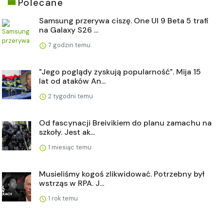
Polecane
Samsung przerywa ciszę. One UI 9 Beta 5 trafi
na Galaxy S26 ...
7 godzin temu
"Jego poglądy zyskują popularność". Mija 15
lat od ataków An...
2 tygodni temu
Od fascynacji Breivikiem do planu zamachu na
szkoły. Jest ak...
1 miesiąc temu
Musieliśmy kogoś zlikwidować. Potrzebny był
wstrząs w RPA. J...
1 rok temu