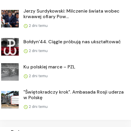
Jerzy Surdykowski: Milczenie świata wobec
krwawej ofiary Pow...
2 dni temu
Bołdyn’44. Ciągle próbują nas ukształtować
2 dni temu
Ku polskiej marce – PZL
2 dni temu
"Świętokradczy krok". Ambasada Rosji uderza
w Polskę
2 dni temu