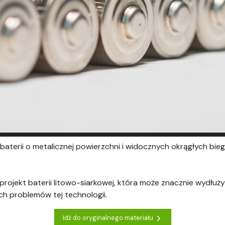
 baterii o metalicznej powierzchni i widocznych okrągłych bie
rojekt baterii litowo-siarkowej, która może znacznie wydłuż
ch problemów tej technologii.
Idź do oryginalnego materiału