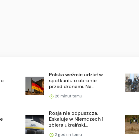
a
Polska weźmie udział w
no
spotkaniu o obronie
przed dronami. Na...
26 minut temu
Rosja nie odpuszcza.
ze
Eskaluje w Niemczech i
zbiera ukraiński...
2 godzin temu