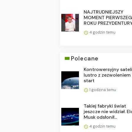
NAJTRUDNIEJSZY
MOMENT PIERWSZE
ROKU PREZYDENTUR
4 godzin temu
Polecane
Kontrowersyjny satel
lustro z zezwoleniem
start
1 godzina temu
Takiej fabryki świat
jeszcze nie widział. E
Musk odsłonił...
4 godzin temu