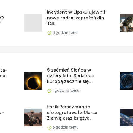
Incydent w Lipsku ujawnił
GO
nowy rodzaj zagrożeń dla
Y
TSL
6 godzin temu
ita-
5 zaćmień Słońca w
 na
cztery lata. Seria nad
Europą zacznie się...
1 godzina temu
Łazik Perseverance
lon
sfotografował z Marsa
Ziemię oraz księżyc...
5 godzin temu