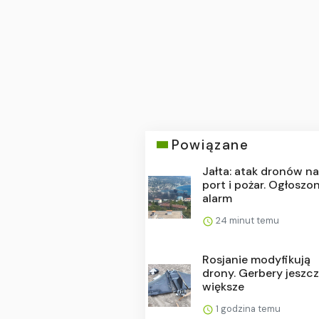
Powiązane
Jałta: atak dronów n
port i pożar. Ogłoszo
alarm
24 minut temu
Rosjanie modyfikują
drony. Gerbery jeszc
większe
1 godzina temu