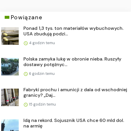
Powiązane
Ponad 1,3 tys. ton materiałów wybuchowych.
USA zbudują podzi...
4 godzin temu
Polska zamyka lukę w obronie nieba. Ruszyły
dostawy potężnyc...
6 godzin temu
Fabryki prochu i amunicji z dala od wschodniej
granicy? „Daj...
15 godzin temu
Idą na rekord. Sojusznik USA chce 60 mld dol.
na armię