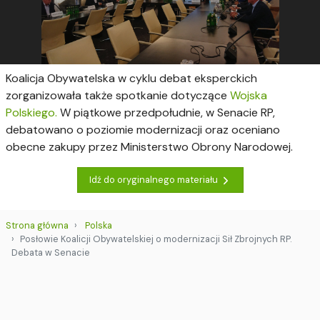
Koalicja Obywatelska w cyklu debat eksperckich
zorganizowała także spotkanie dotyczące
Wojska
Polskiego.
W piątkowe przedpołudnie, w Senacie RP,
debatowano o poziomie modernizacji oraz oceniano
obecne zakupy przez Ministerstwo Obrony Narodowej.
Idź do oryginalnego materiału
Strona główna
Polska
Posłowie Koalicji Obywatelskiej o modernizacji Sił Zbrojnych RP.
Debata w Senacie