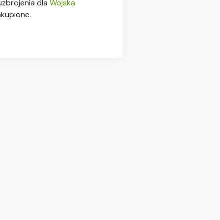
uzbrojenia dla
Wojska
akupione.