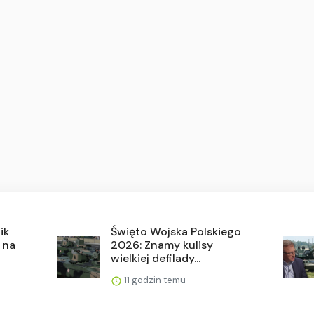
ik
Święto Wojska Polskiego
 na
2026: Znamy kulisy
wielkiej defilady...
11 godzin temu