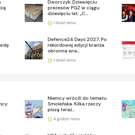
h
Dworczyk: Dziewięciu
dzą
prezesów PGZ w ciągu
dziesięciu lat. „C...
1 dzień temu
Defence24 Days 2027. Po
awdę
rekordowej edycji branża
obronna wra...
1 dzień temu
Niemcy wrócili do tematu
mcy:
Smoleńska. Kilka rzeczy
piszą teraz...
4 godzin temu