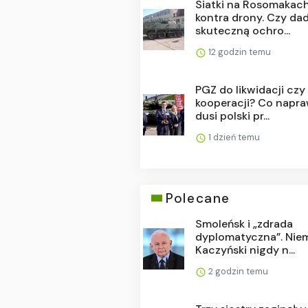
Siatki na Rosomakac
kontra drony. Czy da
skuteczną ochro...
12 godzin temu
PGZ do likwidacji czy
kooperacji? Co napr
dusi polski pr...
1 dzień temu
Polecane
Smoleńsk i „zdrada
dyplomatyczna”. Nie
Kaczyński nigdy n...
2 godzin temu