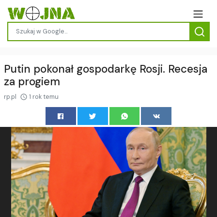
Putin pokonał gospodarkę Rosji. Recesja
za progiem
rp.pl
1 rok temu