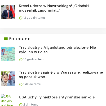
Kreml uderza w Nawrockiego! „Gdański
muzealnik zapomniał…”
12 godzin temu
Polecane
Trzy siostry z Afganistanu odnalezione. Nie
było ich w Polsc...
14 godzin temu
Trzy siostry zaginęły w Warszawie. realizowane
są poszukiwan...
1 dzień temu
USA uchyliły niektóre antyirańskie sankcje
2 dni temu