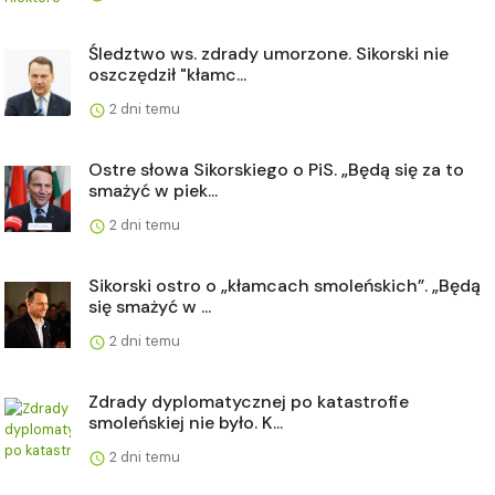
Śledztwo ws. zdrady umorzone. Sikorski nie
oszczędził "kłamc...
2 dni temu
Ostre słowa Sikorskiego o PiS. „Będą się za to
smażyć w piek...
2 dni temu
Sikorski ostro o „kłamcach smoleńskich”. „Będą
się smażyć w ...
2 dni temu
Zdrady dyplomatycznej po katastrofie
smoleńskiej nie było. K...
2 dni temu