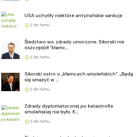
USA uchyliły niektóre antyirańskie sankcje
2 dni temu
Śledztwo ws. zdrady umorzone. Sikorski nie
oszczędził "kłamc...
2 dni temu
Sikorski ostro o „kłamcach smoleńskich”. „Będą
się smażyć w ...
2 dni temu
Zdrady dyplomatycznej po katastrofie
smoleńskiej nie było. K...
2 dni temu