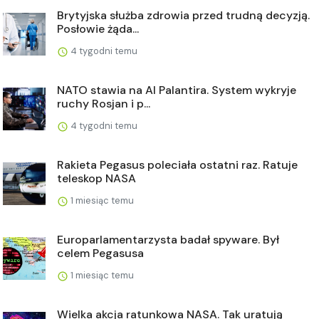
Brytyjska służba zdrowia przed trudną decyzją.
Posłowie żąda...
4 tygodni temu
NATO stawia na AI Palantira. System wykryje
ruchy Rosjan i p...
4 tygodni temu
Rakieta Pegasus poleciała ostatni raz. Ratuje
teleskop NASA
1 miesiąc temu
Europarlamentarzysta badał spyware. Był
celem Pegasusa
1 miesiąc temu
Wielka akcja ratunkowa NASA. Tak uratują