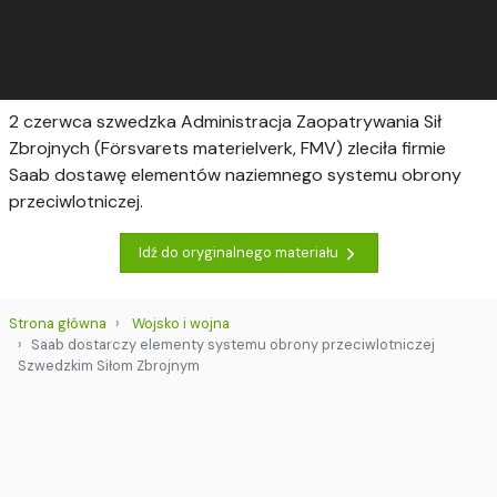
2 czerwca szwedzka Administracja Zaopatrywania Sił
Zbrojnych (Försvarets materielverk, FMV) zleciła firmie
Saab dostawę elementów naziemnego systemu obrony
przeciwlotniczej.
Idź do oryginalnego materiału
Strona główna
Wojsko i wojna
Saab dostarczy elementy systemu obrony przeciwlotniczej
Szwedzkim Siłom Zbrojnym